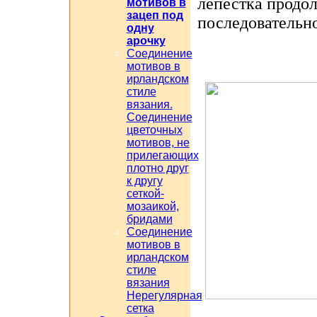
лепестка продол
мотивов в
зацеп под
последовательно
одну
арочку
Соединение
мотивов в
ирландском
стиле
вязания.
Соединение
цветочных
мотивов, не
прилегающих
плотно друг
к другу
сеткой-
мозаикой,
бридами
Соединение
мотивов в
ирландском
стиле
вязания
Нерегулярная
сетка