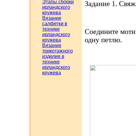
Этапы сборки
Задание 1.
Свяжи
ирландского
кружева
Вязание
салфетки в
технике
Соедините мот
ирландского
одну петлю.
кружева
Вязание
трикотажного
изделия в
технике
ирландского
кружева