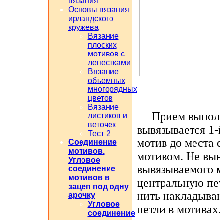
вязания
Основы вязания
ирландского
кружева
Вязание
плоских
мотивов с
лепестками
Вязание
объемных
многорядных
цветов
Вязание
Прием выполня
листиков и
веточек
вывязывается 1-
Тест 2
мотив до места 
Соединение
мотивов.
мотивом. Не вы
Угловое
вывязываемого 
соединение
мотивов в
центральную пе
зацеп под одну
нить накладываю
арочку
Угловое
петли в мотивах
соединение