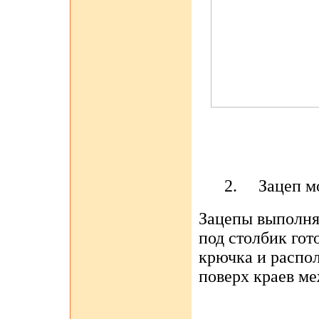
2.
Зацеп м
Зацепы выполня
под столбик гот
крючка и распо
поверх краев м